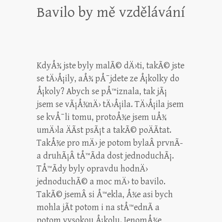
Bavilo by mě vzdělávání
KdyÅ¾ jste byly malÃ© dÄ›ti, takÃ© jste
se tÄ›Å¡ily, aÅ¾ pÅ¯jdete ze Å¡kolky do
Å¡koly? Abych se pÅ™iznala, tak jÃ¡
jsem se vÃ¡Å¾nÄ› tÄ›Å¡ila. TÄ›Å¡ila jsem
se kvÅ¯li tomu, protoÅ¾e jsem uÅ¾
umÄ›la ÄÃ­st psÃ¡t a takÃ© poÄÃ­tat.
TakÅ¾e pro mÄ› je potom bylaÂ prvnÃ­
a druhÃ¡Â tÅ™Ã­da dost jednoduchÃ¡.
TÅ™Ã­dy byly opravdu hodnÄ›
jednoduchÃ© a moc mÄ› to bavilo.
TakÃ© jsemÂ si Å™ekla, Å¾e asi bych
mohla jÃ­t potom i na stÅ™ednÃ­ a
potom vysokou Å¡kolu. JenomÅ¾e