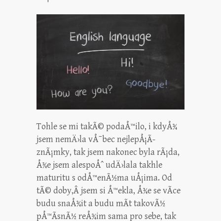
Tohle se mi takÃ© podaÅ™ilo, i kdyÅ¾
jsem nemÄ›la vÅ¯bec nejlepÅ¡Ã­
znÃ¡mky, tak jsem nakonec byla rÃ¡da,
Å¾e jsem alespoÅˆ udÄ›lala takhle
maturitu s odÅ™enÃ½ma uÅ¡ima. Od
tÃ© doby,Â jsem si Å™ekla, Å¾e se vÃ­ce
budu snaÅ¾it a budu mÃ­t takovÃ½
pÅ™Ã­snÃ½ reÅ¾im sama pro sebe, tak