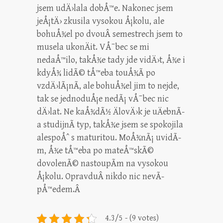
jsem udÄ›lala dobÅ™e. Nakonec jsem
jeÅ¡tÄ› zkusila vysokou Å¡kolu, ale
bohuÅ¾el po dvouÂ semestrech jsem to
musela ukonÄit. VÅ¯bec se mi
nedaÅ™ilo, takÅ¾e tady jde vidÄ›t, Å¾e i
kdyÅ¾ lidÃ© tÅ™eba touÅ¾Ã­ po
vzdÄ›lÃ¡nÃ­, ale bohuÅ¾el jim to nejde,
tak se jednoduÅ¡e nedÃ¡ vÅ¯bec nic
dÄ›lat. Ne kaÅ¾dÃ½ ÄlovÄ›k je uÄebnÃ­
a studijnÃ­ typ, takÅ¾e jsem se spokojila
alespoÅˆ s maturitou. MoÅ¾nÃ¡ uvidÃ­
m, Å¾e tÅ™eba po mateÅ™skÃ©
dovolenÃ© nastoupÃ­m na vysokou
Å¡kolu. OpravduÂ nikdo nic nevÃ­
pÅ™edem.Â
4.3/5 - (9 votes)