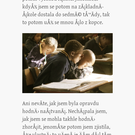
kdyÅ¾ jsem se potom na zÃ¡kladnÃ­
Å¡kole dostala do sedmÃ© tÅ™Ã­dy, tak
to potom uÅ¾ se mnou Å¡lo z kopce.
Ani nevÃ­te, jak jsem byla opravdu
hodnÄ› naÅ¡tvanÃ¡. NechÃ¡pala jsem,
jak jsem se mohla takhle hodnÄ›
zhorÅ¡it, jenomÅ¾e potom jsem zjistila,
Å¾e vlastnÄ› to uÄenÃ­ je ÄÃ­m dÃ¡l tÃ­m