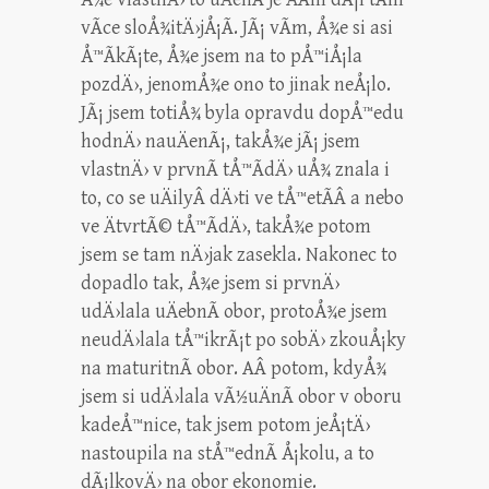
vÃ­ce sloÅ¾itÄ›jÅ¡Ã­. JÃ¡ vÃ­m, Å¾e si asi
Å™Ã­kÃ¡te, Å¾e jsem na to pÅ™iÅ¡la
pozdÄ›, jenomÅ¾e ono to jinak neÅ¡lo.
JÃ¡ jsem totiÅ¾ byla opravdu dopÅ™edu
hodnÄ› nauÄenÃ¡, takÅ¾e jÃ¡ jsem
vlastnÄ› v prvnÃ­ tÅ™Ã­dÄ› uÅ¾ znala i
to, co se uÄilyÂ dÄ›ti ve tÅ™etÃ­Â a nebo
ve ÄtvrtÃ© tÅ™Ã­dÄ›, takÅ¾e potom
jsem se tam nÄ›jak zasekla. Nakonec to
dopadlo tak, Å¾e jsem si prvnÄ›
udÄ›lala uÄebnÃ­ obor, protoÅ¾e jsem
neudÄ›lala tÅ™ikrÃ¡t po sobÄ› zkouÅ¡ky
na maturitnÃ­ obor. AÂ potom, kdyÅ¾
jsem si udÄ›lala vÃ½uÄnÃ­ obor v oboru
kadeÅ™nice, tak jsem potom jeÅ¡tÄ›
nastoupila na stÅ™ednÃ­ Å¡kolu, a to
dÃ¡lkovÄ› na obor ekonomie.