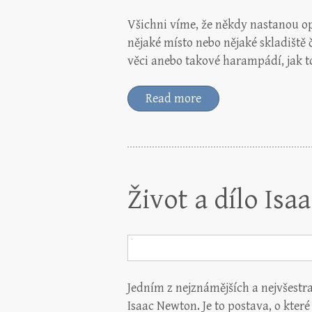
Všichni víme, že někdy nastanou o
nějaké místo nebo nějaké skladiště
věci anebo takové harampádí, jak
Read more
Život a dílo Is
Jedním z nejznámějších a nejvšestra
Isaac Newton. Je to postava, o které