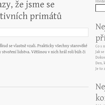
zy, že jsme se
Hleda
itivních primátů
Ne
př
odkud se vlastně vzali. Prakticky všechny starověké
Co s 
stvoření lidstva. Většinou v nich hrál roli bůh či
Jak s
Dokon
Den, 
Je to 
Ne
ko
!