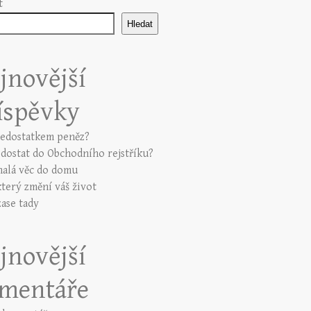
t
Hledat
jnovější
íspěvky
nedostatkem peněz?
e dostat do Obchodního rejstříku?
alá věc do domu
který změní váš život
zase tady
jnovější
mentáře