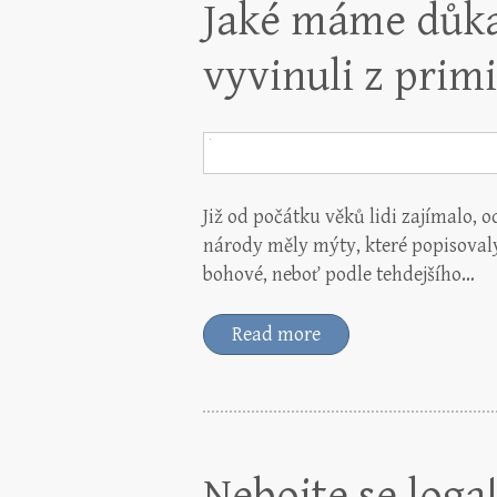
Jaké máme důka
vyvinuli z prim
Již od počátku věků lidi zajímalo, 
národy měly mýty, které popisovaly 
bohové, neboť podle tehdejšího…
Read more
Nebojte se loga