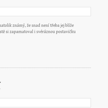
atolik známý, že snad není třeba jej blíže
jistě si zapamatoval i svéráznou postavičku
…
í