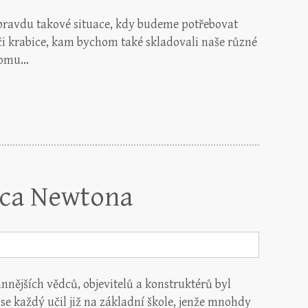
pravdu takové situace, kdy budeme potřebovat
 či krabice, kam bychom také skladovali naše různé
 tomu…
aaca Newtona
nnějších vědců, objevitelů a konstruktérů byl
 se každý učil již na základní škole, jenže mnohdy