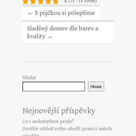
4.7/5 - (4 votes)
←
S půjčkou si polepšíme
Sladěný domov dle barev a
kvality
→
Hledat
Hledat
Nejnovější příspěvky
Co s nedostatkem peněz?
Osvěžte vzhled svého obydlí pomocí našich