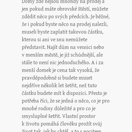
Domy zde nejsou mnohdy na prodej a
jen pokud máte obrovské štěstí, můžete
zdědit něco po svých předcích. Je běžné,
že i pokud byste něco na prodej nalezli,
museli byste zaplatit takovou částku,
kterou si ani ve snu nemůžete
představit. Najít dům na vesnici nebo
v menším městě, je již schůdnější, ale
stále to není nic jednoduchého. A i za
menší domek je cena tak vysoká, že
pravděpodobně si budete muset
nejdříve několik let šetřit, než tuto
částku budete mít k dispozici. Přesto je
potřeba říci, že se jedná o něco, co je pro
mnohé rodiny důležité a pro co je
smysluplné šetřit. Vlastní prostor
k životu pomáhá člověku prožít svůj
život tak, jak by chtěl, a to s pocitem