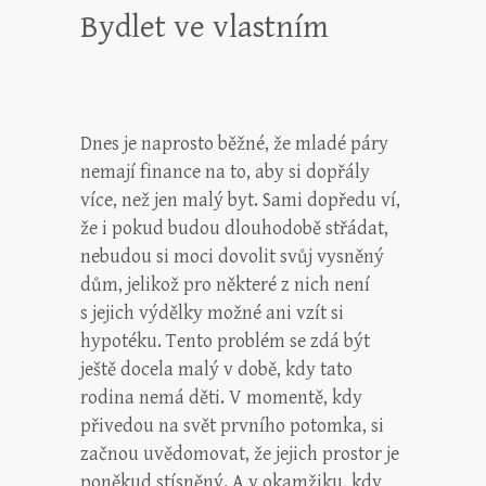
Bydlet ve vlastním
Dnes je naprosto běžné, že mladé páry
nemají finance na to, aby si dopřály
více, než jen malý byt. Sami dopředu ví,
že i pokud budou dlouhodobě střádat,
nebudou si moci dovolit svůj vysněný
dům, jelikož pro některé z nich není
s jejich výdělky možné ani vzít si
hypotéku. Tento problém se zdá být
ještě docela malý v době, kdy tato
rodina nemá děti. V momentě, kdy
přivedou na svět prvního potomka, si
začnou uvědomovat, že jejich prostor je
poněkud stísněný. A v okamžiku, kdy