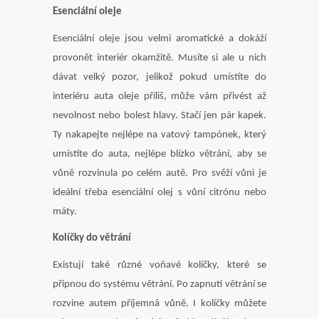
Esenciální oleje
Esenciální oleje jsou velmi aromatické a dokáží
provonět interiér okamžitě. Musíte si ale u nich
dávat velký pozor, jelikož pokud umístíte do
interiéru auta oleje příliš, může vám přivést až
nevolnost nebo bolest hlavy. Stačí jen pár kapek.
Ty nakapejte nejlépe na vatový tampónek, který
umístíte do auta, nejlépe blízko větrání, aby se
vůně rozvinula po celém autě. Pro svěží vůni je
ideální třeba esenciální olej s vůní citrónu nebo
máty.
Kolíčky do větrání
Existují také různé voňavé kolíčky, které se
připnou do systému větrání. Po zapnutí větrání se
rozvine autem příjemná vůně. I kolíčky můžete