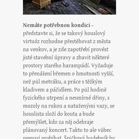
Nemáte potřebnou kondici
–
představte si, že se takový houslový
virtuóz rozhodne přestěhovat z města
na venkov, a je zde zapotřebí provést
jisté stavební úpravy a zbavit některé
prostory starého harampádí. Vyžaduje
to přenášení břemen o hmotnosti vyšší,
než půl metráku, a práce s těžkým
kladivem a páčidlem. Po půl hodině
fyzického utrpení a nesmírné dřiny, s
mozoly na rukou a nataženými vazy, se
houslista složí do kouta a bude
přemýšlet, kdo za něj odehraje
plánovaný koncert. Takto to ale vůbec
nemusí probíhat. Špičkový hudebník by