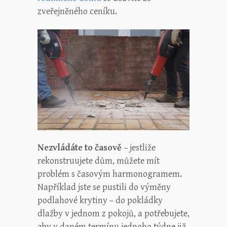
zveřejněného ceníku.
Nezvládáte to časově
– jestliže
rekonstruujete dům, můžete mít
problém s časovým harmonogramem.
Například jste se pustili do výměny
podlahové krytiny – do pokládky
dlažby v jednom z pokojů, a potřebujete,
aby v daném termínu jednoho týdne již