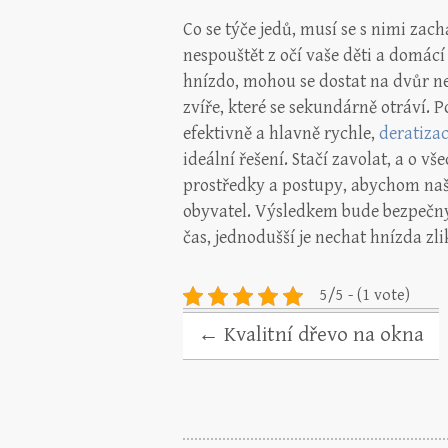
Co se týče jedů, musí se s nimi zachá
nespouštět z očí vaše děti a domá
hnízdo, mohou se dostat na dvůr n
zvíře, které se sekundárně otráví.
P
efektivně a hlavně rychle,
deratizac
ideální řešení. Stačí zavolat, a o 
prostředky a postupy, abychom našl
obyvatel. Výsledkem bude bezpečný
čas, jednodušší je nechat hnízda zli
5/5 - (1 vote)
←
Kvalitní dřevo na okna