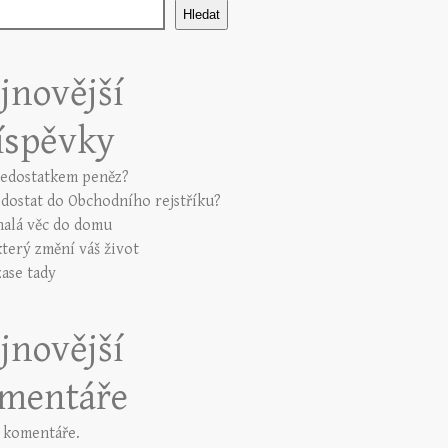
Hledat
jnovější
íspěvky
nedostatkem peněz?
e dostat do Obchodního rejstříku?
alá věc do domu
který změní váš život
zase tady
jnovější
mentáře
 komentáře.