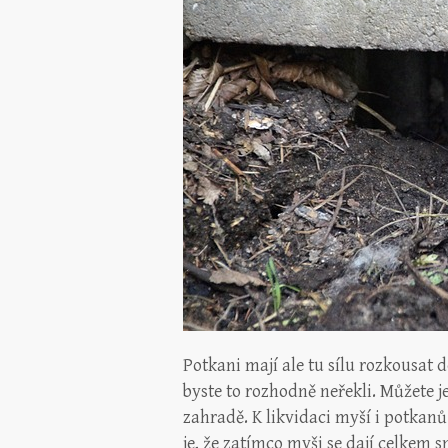
Potkani mají ale tu sílu rozkousat d
byste to rozhodně neřekli. Můžete j
zahradě.
K likvidaci myší i potkanů
je, že zatímco myši se dají celkem s