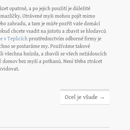
zet opatrně, a po jejich použití je důležité
cí mazlíčky. Otrávené myši mohou pojít mimo
ebo zahradu, a tam je můře pozřít vaše domácí
okud chcete vsadit na jistotu a zbavit se hlodavců
e v Teplicích
prostřednictvím odborné firmy je
všechno se postaráme my. Používáme takové
i všechna hnízda, a zbavili se všech nežádoucích
 domov bez myší a potkanů. Není třeba ztrácet
kvidovat.
Ocel je všude
→