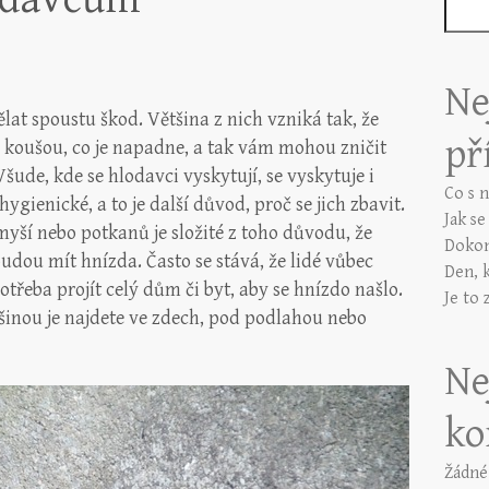
Ne
t spoustu škod. Většina z nich vzniká tak, že
př
, koušou, co je napadne, a tak vám mohou zničit
ude, kde se hlodavci vyskytují, se vyskytuje i
Co s 
ygienické, a to je další důvod, proč se jich zbavit.
Jak s
myší nebo potkanů je složité z toho důvodu, že
Dokon
udou mít hnízda. Často se stává, že lidé vůbec
Den, 
potřeba projít celý dům či byt, aby se hnízdo našlo.
Je to 
tšinou je najdete ve zdech, pod podlahou nebo
Ne
ko
Žádné