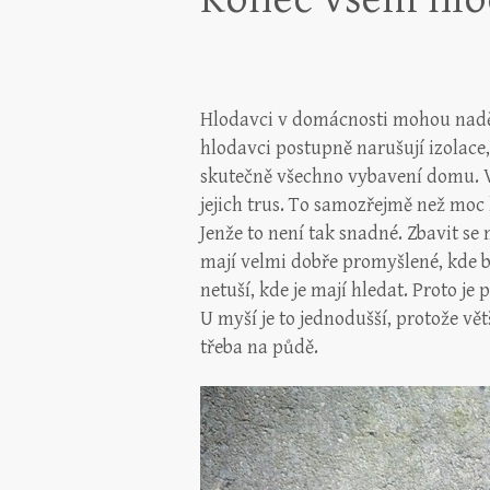
Hlodavci v domácnosti mohou naděla
hlodavci postupně narušují izolace
skutečně všechno vybavení domu. Vš
jejich trus. To samozřejmě než moc h
Jenže to není tak snadné.
Zbavit se 
mají velmi dobře promyšlené, kde b
netuší, kde je mají hledat. Proto je 
U myší je to jednodušší, protože vě
třeba na půdě.