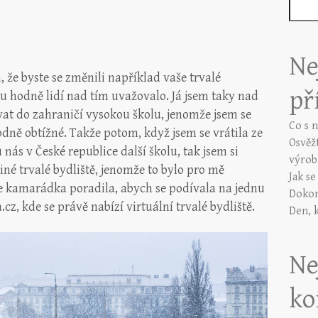
Ne
, že byste se změnili například vaše trvalé
př
du hodně lidí nad tím uvažovalo. Já jsem taky nad
vat do zahraničí vysokou školu, jenomže jsem se
Co s 
dně obtížné. Takže potom, když jsem se vrátila ze
Osvěž
 nás v České republice další školu, tak jsem si
výrob
iné trvalé bydliště, jenomže to bylo pro mě
Jak s
e kamarádka poradila, abych se podívala na jednu
Dokon
cz, kde se právě nabízí virtuální trvalé bydliště.
Den, 
Ne
ko