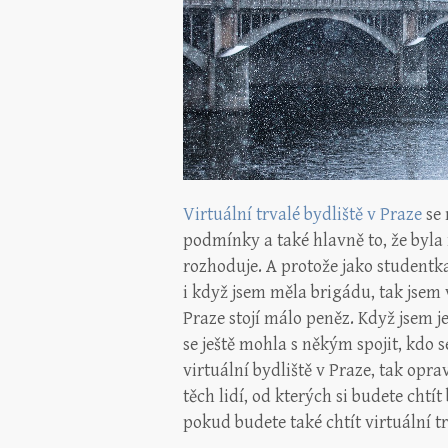
Virtuální trvalé bydliště v Praze
se 
podmínky a také hlavně to, že byla
rozhoduje. A protože jako studentk
i když jsem měla brigádu, tak jsem v
Praze stojí málo peněz. Když jsem je
se ještě mohla s někým spojit, kdo
virtuální bydliště v Praze, tak opra
těch lidí, od kterých si budete chtít
pokud budete také chtít virtuální t