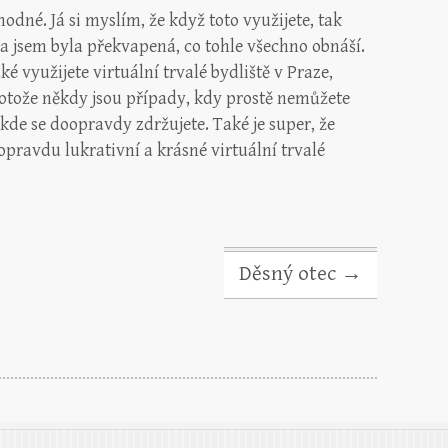
dné. Já si myslím, že když toto využijete, tak
sama jsem byla překvapená, co tohle všechno obnáší.
aké využijete virtuální trvalé bydliště v Praze,
otože někdy jsou případy, kdy prostě nemůžete
kde se doopravdy zdržujete. Také je super, že
opravdu lukrativní a krásné virtuální trvalé
Děsný otec
→