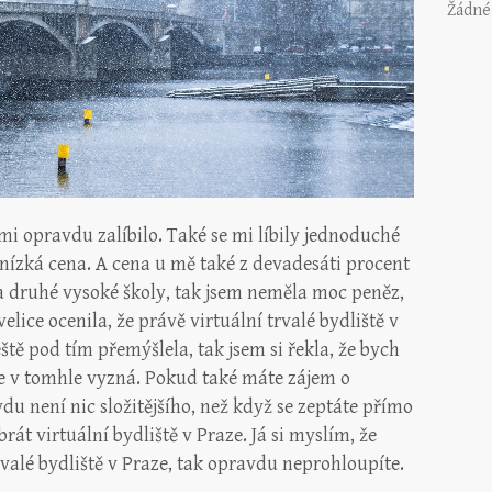
Žádné
mi opravdu zalíbilo. Také se mi líbily jednoduché
 nízká cena. A cena u mě také z devadesáti procent
a druhé vysoké školy, tak jsem neměla moc peněz,
elice ocenila, že právě virtuální trvalé bydliště v
ště pod tím přemýšlela, tak jsem si řekla, že bych
 se v tomhle vyzná. Pokud také máte zájem o
vdu není nic složitějšího, než když se zeptáte přímo
 brát virtuální bydliště v Praze. Já si myslím, že
rvalé bydliště v Praze, tak opravdu neprohloupíte.