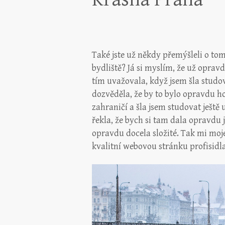
Také jste už někdy přemýšleli o tom
bydliště? Já si myslím, že už oprav
tím uvažovala, když jsem šla studo
dozvěděla, že by to bylo opravdu ho
zahraničí a šla jsem studovat ještě u
řekla, že bych si tam dala opravdu j
opravdu docela složité. Tak mi moj
kvalitní webovou stránku profisidla.