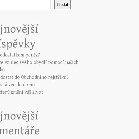
Hledat
jnovější
íspěvky
nedostatkem peněz?
te vzhled svého obydlí pomocí našich
ků
e dostat do Obchodního rejstříku?
alá věc do domu
který změní váš život
jnovější
mentáře