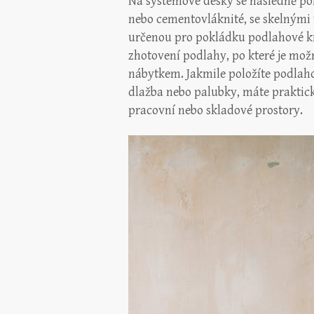
Na systémové desky se následně pok
nebo cementovláknité, se skelnými v
určenou pro pokládku podlahové kr
zhotovení podlahy, po které je možné
nábytkem. Jakmile položíte podlaho
dlažba nebo palubky, máte praktick
pracovní nebo skladové prostory.