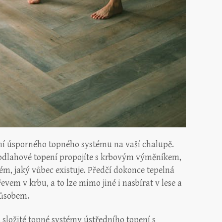
ení úsporného topného systému na vaší chalupě.
podlahové topení propojíte s krbovým výměníkem,
ém, jaký vůbec existuje. Předčí dokonce tepelná
evem v krbu, a to lze mimo jiné i nasbírat v lese a
působem.
 složité topné systémy ústředního topení s