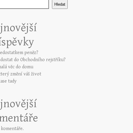
Hledat
jnovější
íspěvky
nedostatkem peněz?
e dostat do Obchodního rejstříku?
alá věc do domu
který změní váš život
zase tady
jnovější
mentáře
 komentáře.