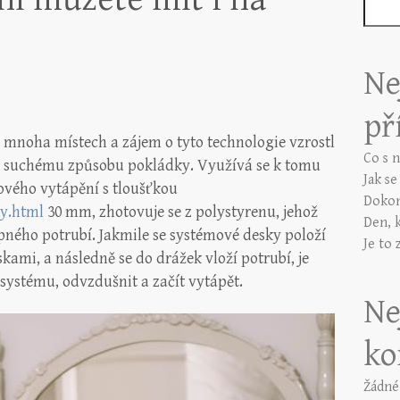
Ne
př
 mnoha místech a zájem o tyto technologie vzrostl
Co s 
 suchému způsobu pokládky. Využívá se k tomu
Jak s
vého vytápění s tloušťkou
Dokon
ky.html
30 mm, zhotovuje se z polystyrenu, jehož
Den, 
opného potrubí. Jakmile se systémové desky položí
Je to 
skami, a následně se do drážek vloží potrubí, je
systému, odvzdušnit a začít vytápět.
Ne
ko
Žádné