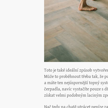
Toto je také ideální způsob vytvoř
Může to proběhnout třeba tak, že 
a máte ten nejúspornější topný syst
čerpadla, navíc vystačíte pouze s dř
získat velmi podobným laciným z
Nač tedy na chatě utrácet peníze za