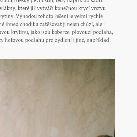
ládají desky pevnostní, tedy například sádro
lákny, které již vytváří konečnou krycí vrstvu
ytiny. Výhodou tohoto řešení je velmi rychlé
 ihned chodit a zatěžovat ji nejen chůzí, ale i
vou krytinu, jako jsou koberce, plovoucí podlaha,
y hotovou podlahu pro bydlení i jiné, například