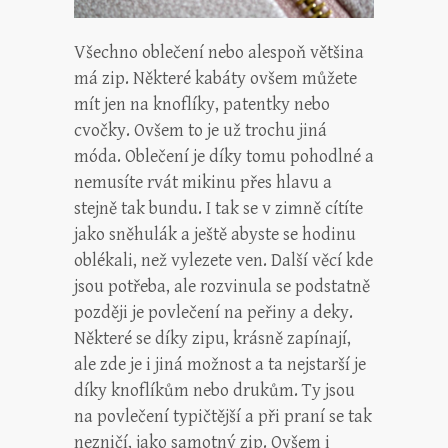
Všechno oblečení nebo alespoň většina
má zip. Některé kabáty ovšem můžete
mít jen na knoflíky, patentky nebo
cvočky. Ovšem to je už trochu jiná
móda. Oblečení je díky tomu pohodlné a
nemusíte rvát mikinu přes hlavu a
stejně tak bundu. I tak se v zimně cítíte
jako sněhulák a ještě abyste se hodinu
oblékali, než vylezete ven.
Další věcí kde
jsou potřeba, ale rozvinula se podstatně
později je povlečení na peřiny a deky.
Některé se díky zipu, krásně zapínají,
ale zde je i jiná možnost a ta nejstarší je
díky knoflíkům nebo drukům. Ty jsou
na povlečení typičtější a při praní se tak
nezničí, jako samotný zip. Ovšem i