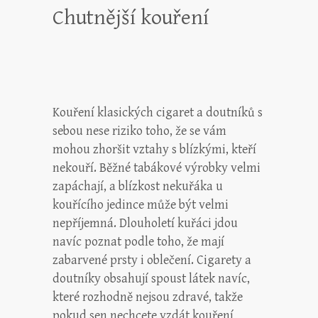
Chutnější kouření
Kouření klasických cigaret a doutníků s
sebou nese riziko toho, že se vám
mohou zhoršit vztahy s blízkými, kteří
nekouří. Běžné tabákové výrobky velmi
zapáchají, a blízkost nekuřáka u
kouřícího jedince může být velmi
nepříjemná. Dlouholetí kuřáci jdou
navíc poznat podle toho, že mají
zabarvené prsty i oblečení. Cigarety a
doutníky obsahují spoust látek navíc,
které rozhodně nejsou zdravé, takže
pokud sen nechcete vzdát kouření