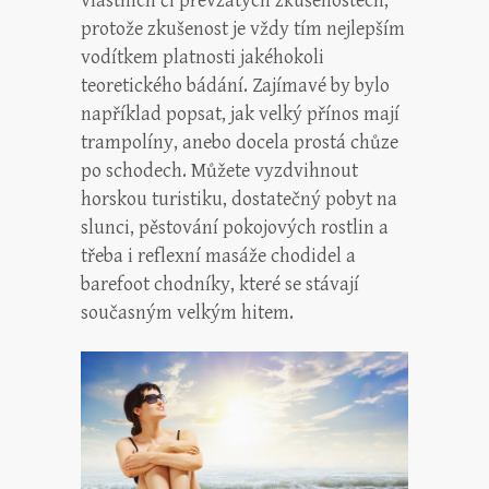
vlastních či převzatých zkušenostech,
protože zkušenost je vždy tím nejlepším
vodítkem platnosti jakéhokoli
teoretického bádání. Zajímavé by bylo
například popsat, jak velký přínos mají
trampolíny, anebo docela prostá chůze
po schodech. Můžete vyzdvihnout
horskou turistiku, dostatečný pobyt na
slunci, pěstování pokojových rostlin a
třeba i reflexní masáže chodidel a
barefoot chodníky, které se stávají
současným velkým hitem.